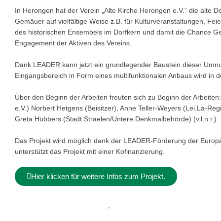
In Herongen hat der Verein „Alte Kirche Herongen e.V.“ die alte D
Gemäuer auf vielfältige Weise z.B. für Kulturveranstaltungen, Fe
des historischen Ensembels im Dorfkern und damit die Chance Gesc
Engagement der Aktiven des Vereins.
Dank LEADER kann jetzt ein grundlegender Baustein dieser Umnutz
Eingangsbereich in Form eines multifunktionalen Anbaus wird in
Über den Beginn der Arbeiten freuten sich zu Beginn der Arbeiten
e.V.) Norbert Hetgens (Beisitzer), Anne Teller-Weyers (Lei.La-Reg
Greta Hübbers (Stadt Straelen/Untere Denkmalbehörde) (v.l.n.r.)
Das Projekt wird möglich dank der LEADER-Förderung der Europ
unterstützt das Projekt mit einer Kofinanzierung.
Hier klicken für weitere Infos zum Projekt.