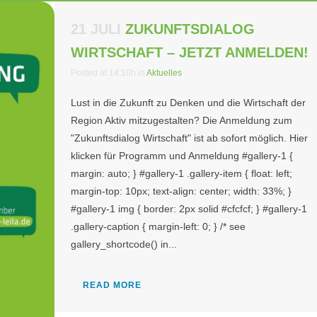
21 JULI
ZUKUNFTSDIALOG
WIRTSCHAFT – JETZT ANMELDEN!
Posted at 14:10h
in
Aktuelles
Lust in die Zukunft zu Denken und die Wirtschaft der
Region Aktiv mitzugestalten? Die Anmeldung zum
"Zukunftsdialog Wirtschaft" ist ab sofort möglich. Hier
klicken für Programm und Anmeldung #gallery-1 {
margin: auto; } #gallery-1 .gallery-item { float: left;
margin-top: 10px; text-align: center; width: 33%; }
#gallery-1 img { border: 2px solid #cfcfcf; } #gallery-1
.gallery-caption { margin-left: 0; } /* see
gallery_shortcode() in...
READ MORE