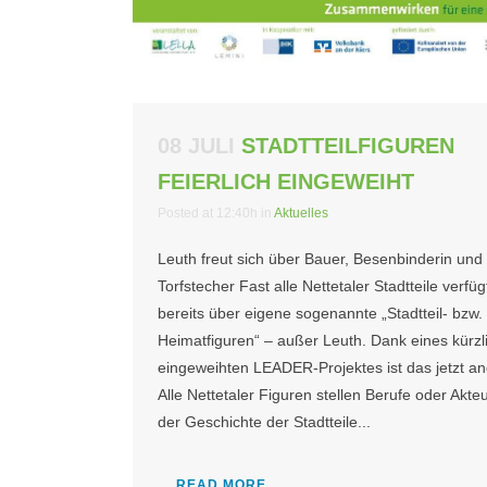
08 JULI
STADTTEILFIGUREN
FEIERLICH EINGEWEIHT
Posted at 12:40h
in
Aktuelles
Leuth freut sich über Bauer, Besenbinderin und
Torfstecher Fast alle Nettetaler Stadtteile verfü
bereits über eigene sogenannte „Stadtteil- bzw.
Heimatfiguren“ – außer Leuth. Dank eines kürzl
eingeweihten LEADER-Projektes ist das jetzt an
Alle Nettetaler Figuren stellen Berufe oder Akte
der Geschichte der Stadtteile...
READ MORE