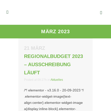
MÄRZ 2023
21 MÄRZ
REGIONALBUDGET 2023
– AUSSCHREIBUNG
LÄUFT
Posted at 09:27h
in
Aktuelles
/*! elementor - v3.16.0 - 20-09-2023 */
.elementor-widget-image{text-
align:center}.elementor-widget-image
a{display:inline-block}.elementor-