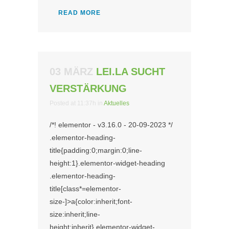
READ MORE
03 MÄRZ
LEI.LA SUCHT
VERSTÄRKUNG
Posted at 11:37h
in
Aktuelles
/*! elementor - v3.16.0 - 20-09-2023 */
.elementor-heading-
title{padding:0;margin:0;line-
height:1}.elementor-widget-heading
.elementor-heading-
title[class*=elementor-
size-]>a{color:inherit;font-
size:inherit;line-
height:inherit}.elementor-widget-