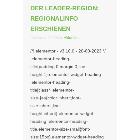
DER LEADER-REGION:
REGIONALINFO
ERSCHIENEN
Posted at 13:39h
in
Aktuelles
/*! elementor - v3.16.0 - 20-09-2023 */
.elementor-heading-
title{padding:0;margin:0;line-
height:1}.elementor-widget-heading
.elementor-heading-
title[class*=elementor-
size-]>a{color:inherit;font-
size:inherit;line-
height:inherit}.elementor-widget-
heading .elementor-heading-
title.elementor-size-small{font-
size:15px}.elementor-widget-heading