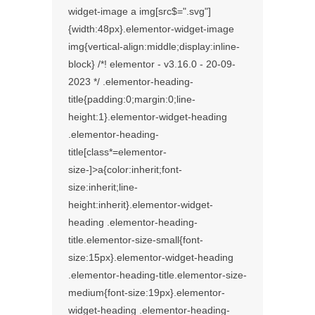
widget-image a img[src$=".svg"]
{width:48px}.elementor-widget-image
img{vertical-align:middle;display:inline-
block} /*! elementor - v3.16.0 - 20-09-
2023 */ .elementor-heading-
title{padding:0;margin:0;line-
height:1}.elementor-widget-heading
.elementor-heading-
title[class*=elementor-
size-]>a{color:inherit;font-
size:inherit;line-
height:inherit}.elementor-widget-
heading .elementor-heading-
title.elementor-size-small{font-
size:15px}.elementor-widget-heading
.elementor-heading-title.elementor-size-
medium{font-size:19px}.elementor-
widget-heading .elementor-heading-