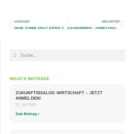
VORIGER
NÄCHSTER
DEINE STIMME ZÄHLT! AUFRUF ZUR EU-WAHL
#LEADERINNRW – JAHRESTAGUNG DER LEADER-REGION ERFOLGREICH UMGESETZT
NEUSTE BEITRÄGE
ZUKUNFTSDIALOG WIRTSCHAFT – JETZT
ANMELDEN!
21. Juli 2026
Zum Beitrag »