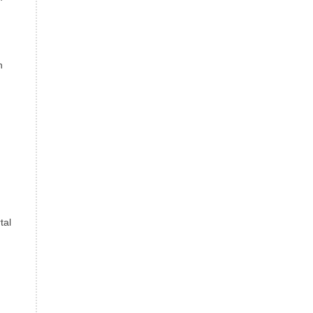
n
n
tal