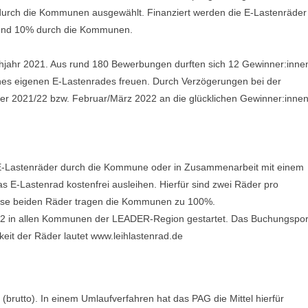
durch die Kommunen ausgewählt. Finanziert werden die E-Lastenräder
 und 10% durch die Kommunen.
hjahr 2021. Aus rund 180 Bewerbungen durften sich 12 Gewinner:inne
ines eigenen E-Lastenrades freuen. Durch Verzögerungen bei der
ter 2021/22 bzw. Februar/März 2022 an die glücklichen Gewinner:inne
der E-Lastenräder durch die Kommune oder in Zusammenarbeit mit einem
s E-Lastenrad kostenfrei ausleihen. Hierfür sind zwei Räder pro
ese beiden Räder tragen die Kommunen zu 100%.
2022 in allen Kommunen der LEADER-Region gestartet. Das Buchungspor
rkeit der Räder lautet www.leihlastenrad.de
(brutto). In einem Umlaufverfahren hat das PAG die Mittel hierfür