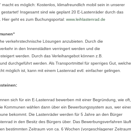
macht es möglich: Kostenlos, klimafreundlich mobil sein in unserer
t gestartet! Insgesamt sind wie geplant 20 E-Lastenräder durch das
. Hier geht es zum Buchungsportal:
www.leihlastenrad.de
ommunen“
che verkehrstechnische Lösungen anzubieten. Durch die
erkehr in den Innenstädten verringert werden und die
esteigert werden. Durch das Verleihangebot können z.B.
und durchgeführt werden. Als Transportmittel für sperriges Gut, welch
t möglich ist, kann mit einem Lastenrad evtl. einfacher gelingen.
usteinen:
nnen sich für ein E-Lastenrad bewerben mit einer Begründung, wie oft,
 Die Kommunen wählen dann über ein Bewerbungssystem aus, wer eine
une bekommt. Die Lastenräder werden für 5 Jahre an den Bürger
enrad in den Besitz des Bürgers über. Das Bewerbungsverfahren läuf
inen bestimmten Zeitraum von ca. 6 Wochen (vorgeschlagener Zeitraum