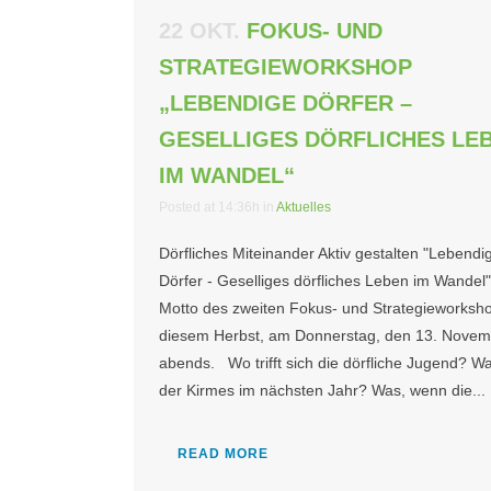
22 OKT.
FOKUS- UND
STRATEGIEWORKSHOP
„LEBENDIGE DÖRFER –
GESELLIGES DÖRFLICHES LE
IM WANDEL“
Posted at 14:36h
in
Aktuelles
Dörfliches Miteinander Aktiv gestalten "Lebendi
Dörfer - Geselliges dörfliches Leben im Wandel"
Motto des zweiten Fokus- und Strategieworksho
diesem Herbst, am Donnerstag, den 13. Novem
abends. Wo trifft sich die dörfliche Jugend? Was
der Kirmes im nächsten Jahr? Was, wenn die...
READ MORE