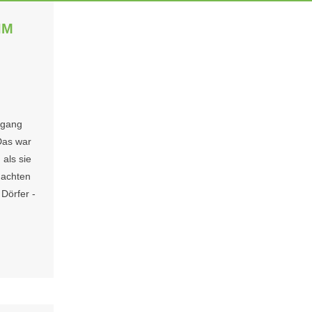
IM
mgang
Das war
 als sie
machten
Dörfer -