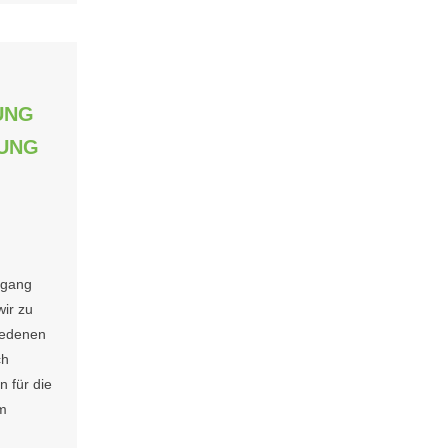
UNG
LUNG
mgang
ir zu
iedenen
ch
 für die
am