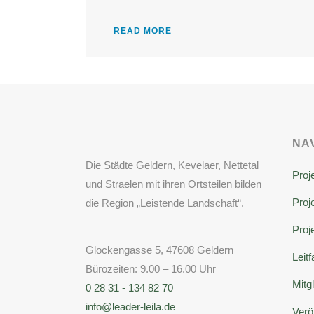
READ MORE
NA
Die Städte Geldern, Kevelaer, Nettetal
Proj
und Straelen mit ihren Ortsteilen bilden
Proje
die Region „Leistende Landschaft“.
Proj
Glockengasse 5, 47608 Geldern
Leit
Bürozeiten: 9.00 – 16.00 Uhr
Mitg
0 28 31 - 134 82 70
info@leader-leila.de
Verö