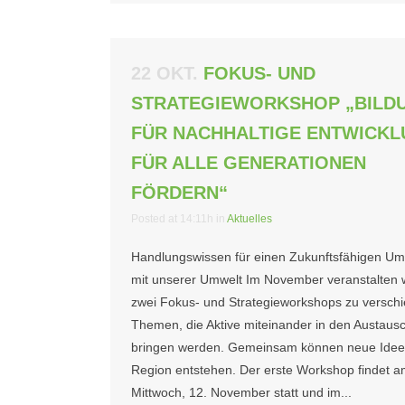
22 OKT.
FOKUS- UND
STRATEGIEWORKSHOP „BILD
FÜR NACHHALTIGE ENTWICK
FÜR ALLE GENERATIONEN
FÖRDERN“
Posted at 14:11h
in
Aktuelles
Handlungswissen für einen Zukunftsfähigen U
mit unserer Umwelt Im November veranstalten w
zwei Fokus- und Strategieworkshops zu versch
Themen, die Aktive miteinander in den Austaus
bringen werden. Gemeinsam können neue Ideen
Region entstehen. Der erste Workshop findet 
Mittwoch, 12. November statt und im...