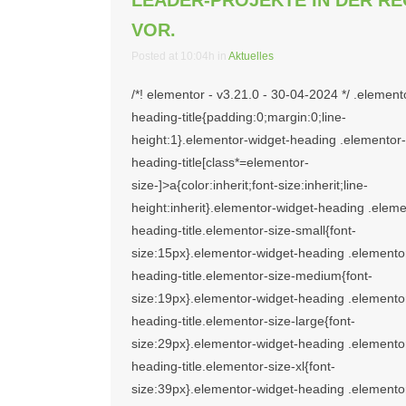
LEADER-PROJEKTE IN DER RE
VOR.
Posted at 10:04h
in
Aktuelles
/*! elementor - v3.21.0 - 30-04-2024 */ .element
heading-title{padding:0;margin:0;line-
height:1}.elementor-widget-heading .elementor-
heading-title[class*=elementor-
size-]>a{color:inherit;font-size:inherit;line-
height:inherit}.elementor-widget-heading .eleme
heading-title.elementor-size-small{font-
size:15px}.elementor-widget-heading .elemento
heading-title.elementor-size-medium{font-
size:19px}.elementor-widget-heading .elemento
heading-title.elementor-size-large{font-
size:29px}.elementor-widget-heading .elemento
heading-title.elementor-size-xl{font-
size:39px}.elementor-widget-heading .elemento