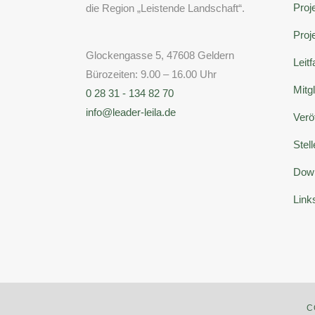
Proje
die Region „Leistende Landschaft“.
Proj
Glockengasse 5, 47608 Geldern
Leit
Bürozeiten: 9.00 – 16.00 Uhr
Mitg
0 28 31 - 134 82 70
info@leader-leila.de
Verö
Stel
Dow
Link
C