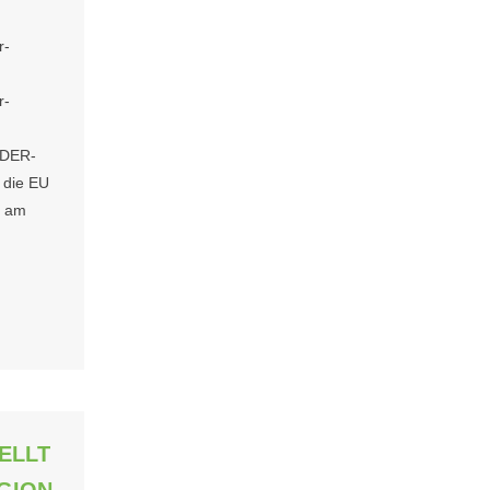
r-
r-
ADER-
 die EU
h am
TELLT