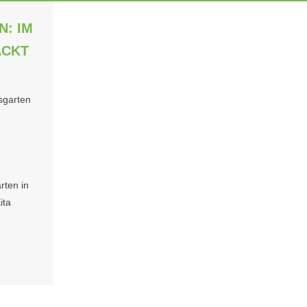
N: IM
ACKT
sgarten
ten in
ita