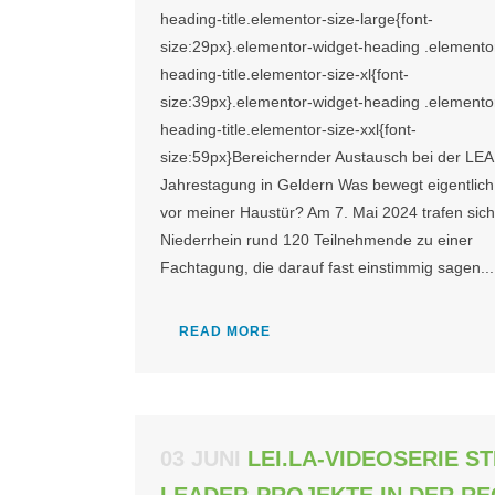
heading-title.elementor-size-large{font-
size:29px}.elementor-widget-heading .elemento
heading-title.elementor-size-xl{font-
size:39px}.elementor-widget-heading .elemento
heading-title.elementor-size-xxl{font-
size:59px}Bereichernder Austausch bei der LE
Jahrestagung in Geldern Was bewegt eigentlich
vor meiner Haustür? Am 7. Mai 2024 trafen sic
Niederrhein rund 120 Teilnehmende zu einer
Fachtagung, die darauf fast einstimmig sagen...
READ MORE
03 JUNI
LEI.LA-VIDEOSERIE S