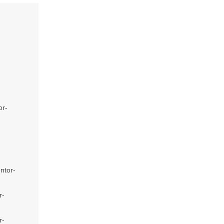
-
or-
ntor-
r-
r-