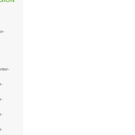
GION
or-
ntor-
r-
r-
r-
r-