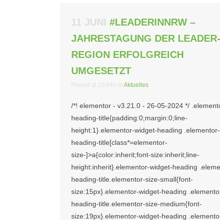
11 JUNI
#LEADERINNRW –
JAHRESTAGUNG DER LEADER
REGION ERFOLGREICH
UMGESETZT
Posted at 10:44h
in
Aktuelles
/*! elementor - v3.21.0 - 26-05-2024 */ .element
heading-title{padding:0;margin:0;line-
height:1}.elementor-widget-heading .elementor-
heading-title[class*=elementor-
size-]>a{color:inherit;font-size:inherit;line-
height:inherit}.elementor-widget-heading .eleme
heading-title.elementor-size-small{font-
size:15px}.elementor-widget-heading .elemento
heading-title.elementor-size-medium{font-
size:19px}.elementor-widget-heading .elemento