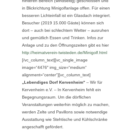
hinteren Bereich (windseitig) geschlossen und
in Blickrichtung Minigolfanlage offen. Für einen
besseren Lichteinfall ist ein Glasdach integriert.
Besucher (2019 15.000 Gäste) können sich
dort – auch bei schlechtem Wetter – ausruhen
und gemütlich Essen und Trinken. Infos zur
Anlage und zu den Öffnungszeiten gibt es hier
http://heimatverein-twisteden.de/Minigolf.html
[/vc_column_text][vc_single_image
image=“4476″ img_size=“medium“
alignment=“center“][vc_column_text]
„Lebendiges Dorf Kervenheim“
– Wir für
Kervenheim e.V. – In Kervenheim fehlt ein
Begegnungsraum. Um die dörflichen
Veranstaltungen weiterhin möglich zu machen,
werden Zelte und Pavillons sowie notwendige
Ausstattung wie Stehtische und Kühlschränke
angeschafft gefördert.