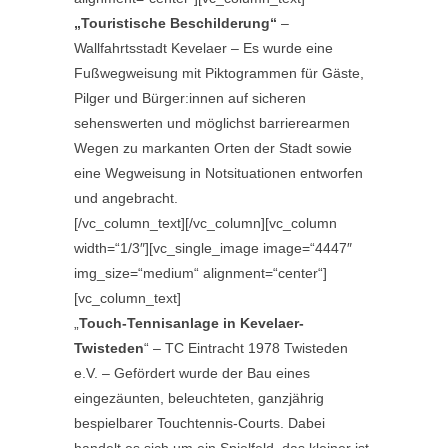
„Touristische Beschilderung“
–
Wallfahrtsstadt Kevelaer – Es wurde eine
Fußwegweisung mit Piktogrammen für Gäste,
Pilger und Bürger:innen auf sicheren
sehenswerten und möglichst barrierearmen
Wegen zu markanten Orten der Stadt sowie
eine Wegweisung in Notsituationen entworfen
und angebracht.
[/vc_column_text][/vc_column][vc_column
width=“1/3″][vc_single_image image=“4447″
img_size=“medium“ alignment=“center“]
[vc_column_text]
„
Touch-Tennisanlage in Kevelaer-
Twisteden
“ – TC Eintracht 1978 Twisteden
e.V. – Gefördert wurde der Bau eines
eingezäunten, beleuchteten, ganzjährig
bespielbarer Touchtennis-Courts. Dabei