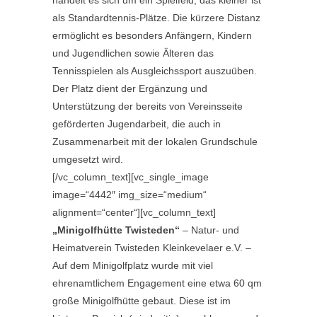
handelt es sich um ein Spielfeld, das kleiner ist
als Standardtennis-Plätze. Die kürzere Distanz
ermöglicht es besonders Anfängern, Kindern
und Jugendlichen sowie Älteren das
Tennisspielen als Ausgleichssport auszuüben.
Der Platz dient der Ergänzung und
Unterstützung der bereits von Vereinsseite
geförderten Jugendarbeit, die auch in
Zusammenarbeit mit der lokalen Grundschule
umgesetzt wird.
[/vc_column_text][vc_single_image
image=“4442″ img_size=“medium“
alignment=“center“][vc_column_text]
„Minigolfhütte Twisteden“
– Natur- und
Heimatverein Twisteden Kleinkevelaer e.V. –
Auf dem Minigolfplatz wurde mit viel
ehrenamtlichem Engagement eine etwa 60 qm
große Minigolfhütte gebaut. Diese ist im