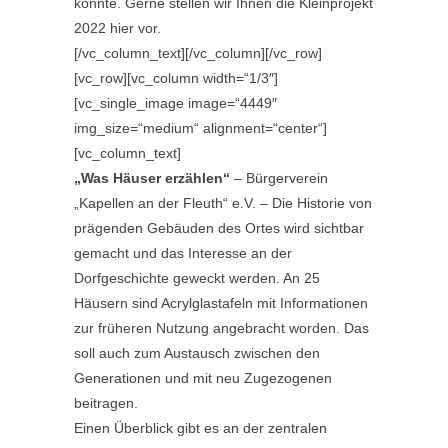
konnte. Gerne stellen wir Ihnen die Kleinprojekt
2022 hier vor.
[/vc_column_text][/vc_column][/vc_row]
[vc_row][vc_column width=“1/3″]
[vc_single_image image=“4449″
img_size=“medium“ alignment=“center“]
[vc_column_text]
„Was Häuser erzählen“
– Bürgerverein
„Kapellen an der Fleuth“ e.V. – Die Historie von
prägenden Gebäuden des Ortes wird sichtbar
gemacht und das Interesse an der
Dorfgeschichte geweckt werden. An 25
Häusern sind Acrylglastafeln mit Informationen
zur früheren Nutzung angebracht worden. Das
soll auch zum Austausch zwischen den
Generationen und mit neu Zugezogenen
beitragen.
Einen Überblick gibt es an der zentralen