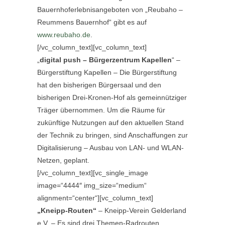
Bauernhoferlebnisangeboten von „Reubaho –
Reummens Bauernhof“ gibt es auf
www.reubaho.de
.
[/vc_column_text][vc_column_text]
„
digital push – Bürgerzentrum Kapellen
“ –
Bürgerstiftung Kapellen – Die Bürgerstiftung
hat den bisherigen Bürgersaal und den
bisherigen Drei-Kronen-Hof als gemeinnütziger
Träger übernommen. Um die Räume für
zukünftige Nutzungen auf den aktuellen Stand
der Technik zu bringen, sind Anschaffungen zur
Digitalisierung – Ausbau von LAN- und WLAN-
Netzen, geplant.
[/vc_column_text][vc_single_image
image=“4444″ img_size=“medium“
alignment=“center“][vc_column_text]
„Kneipp-Routen“
– Kneipp-Verein Gelderland
e.V. – Es sind drei Themen-Radrouten